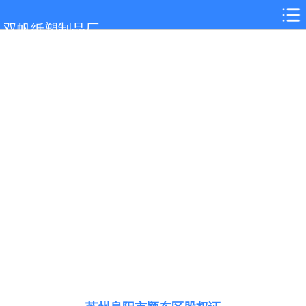
网站首页
双帆纸塑制品厂
苏州关于我们
苏州证书制作
苏州新闻中心
苏州客户案例
苏州在线留言
苏州联系我们